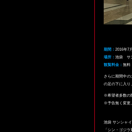
期間：
2016年
場所：
池袋 サ
観覧料金：
無料
さらに期間中の土
の足の下に入り
※希望者多数の
※予告無く変更
池袋 サンシャ
「シン・ゴジラ