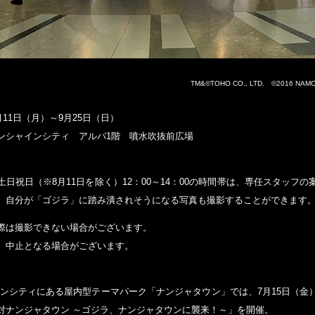
TM&©TOHO CO., LTD. ©2016 NAMCO Al
7月11日（月）～9月25日（日）
ンシャインシティ アルパ1階 噴水吹抜前広場
日祝日（※8月11日を除く）12：00～14：00の時間帯は、専任スタッフ
、自分が「ゴジラ」に踏み潰されそうになる写真も撮影することができます
際は撮影できない場合がございます。
、中止となる場合がございます。
インシティにある屋内型テーマパーク「ナンジャタウン」では、7月15日（金
対ナンジャタウン ～ゴジラ、ナンジャタウンに襲来！～」を開催。